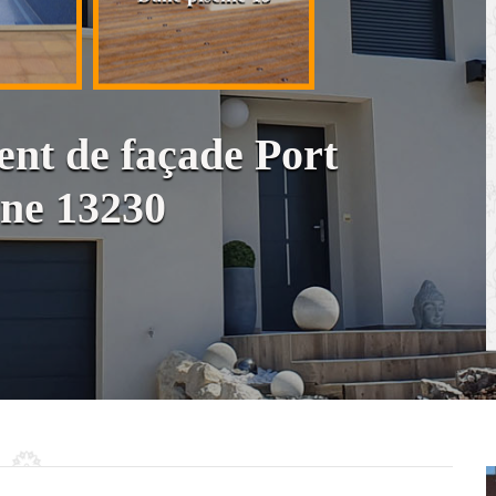
cloison et placo
ent de façade Port
one 13230