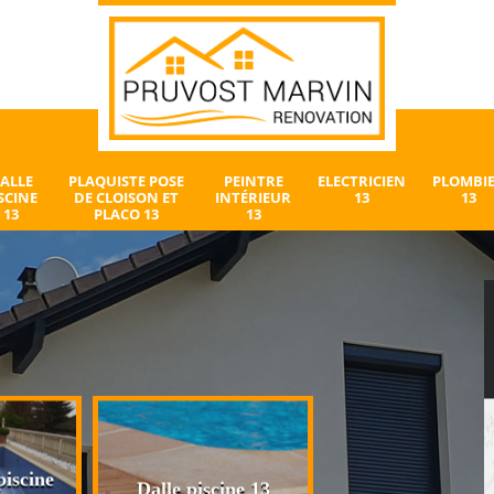
ALLE
PLAQUISTE POSE
PEINTRE
ELECTRICIEN
PLOMBI
SCINE
DE CLOISON ET
INTÉRIEUR
13
13
13
PLACO 13
13
iscine
Plaquiste pose 
Dalle piscine 13