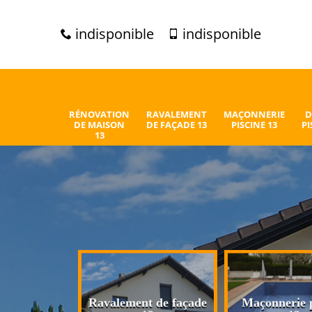
indisponible
indisponible
RÉNOVATION
RAVALEMENT
MAÇONNERIE
D
DE MAISON
DE FAÇADE 13
PISCINE 13
PI
13
n de maison
Ravalement de façade
Maçonnerie p