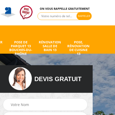
ON VOUS RAPPELLE GRATUITEMENT
ER
POSE DE
RÉNOVATION
POSE,
PARQUET 13
SALLE DE
RÉNOVATION
BOUCHES-DU-
BAIN 13
DE CUISINE
RHÔNE
13
DEVIS GRATUIT
de
Peintre intérieur 13
Electricien 13