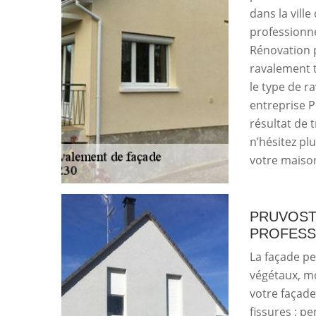
dans la vill
professionne
Rénovation 
ravalement t
le type de r
entreprise P
résultat de t
n’hésitez pl
votre maiso
PRUVOST
PROFESS
La façade pe
végétaux, mo
votre façad
fissures ; pe