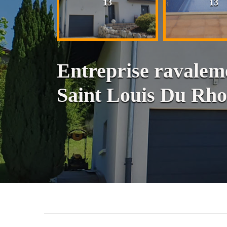
13
13
13
Entreprise ravalem
Saint Louis Du Rh