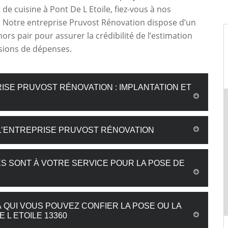
e cuisine à Pont De L Etoile, fiez-vous à nos
 Notre entreprise Pruvost Rénovation dispose d’un
hors pair pour assurer la crédibilité de l’estimation
sions de dépenses.
ISE PRUVOST RÉNOVATION : IMPLANTATION ET
L’ENTREPRISE PRUVOST RÉNOVATION
ES SONT À VOTRE SERVICE POUR LA POSE DE
 QUI VOUS POUVEZ CONFIER LA POSE OU LA
 L ETOILE 13360