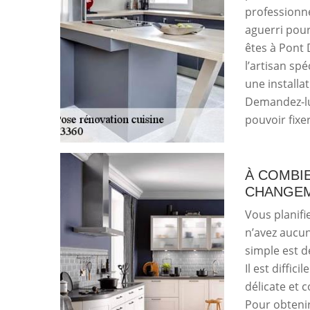
professionne
aguerri pour
êtes à Pont 
l’artisan sp
une installat
Demandez-lui
pouvoir fixe
À COMBIE
CHANGEM
Vous planifi
n’avez aucun
simple est d
Il est diffici
délicate et 
Pour obtenir