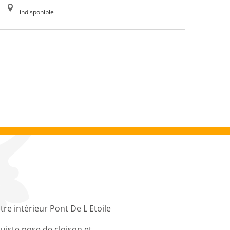
indisponible
tre intérieur Pont De L Etoile
uiste pose de cloison et