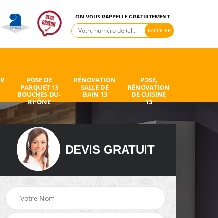
ON VOUS RAPPELLE GRATUITEMENT
ER
POSE DE
RÉNOVATION
POSE,
PARQUET 13
SALLE DE
RÉNOVATION
BOUCHES-DU-
BAIN 13
DE CUISINE
RHÔNE
13
DEVIS GRATUIT
de
Peintre intérieur 13
Electricien 13