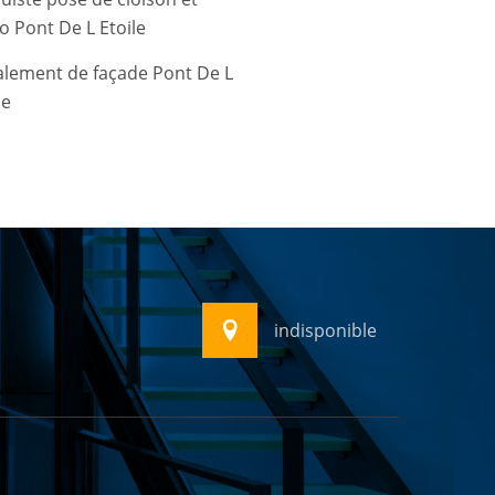
o Pont De L Etoile
alement de façade Pont De L
le
indisponible