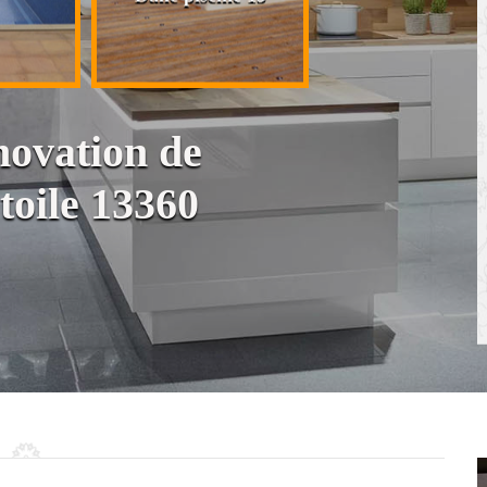
cloison et placo
novation de
toile 13360