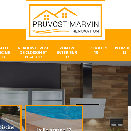
ALLE
PLAQUISTE POSE
PEINTRE
ELECTRICIEN
PLOMBI
SCINE
DE CLOISON ET
INTÉRIEUR
13
13
13
PLACO 13
13
iscine
Plaquiste pose 
Dalle piscine 13