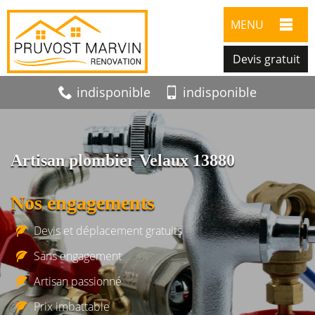
MENU
Devis gratuit
indisponible
indisponible
Artisan plombier Velaux 13880
Nos engagements
Devis et déplacement gratuits
Sans engagement
Artisan passionné
Prix imbattable