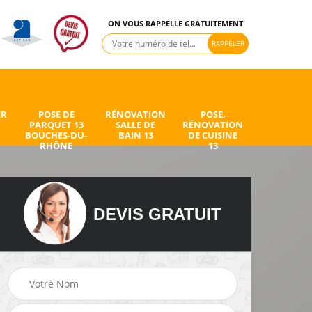
ON VOUS RAPPELLE GRATUITEMENT
ER
POSE DE
RÉNOVATION
POSE,
PARQUET 13
SALLE DE
RÉNOVATION
BOUCHES-DU-
BAIN 13
DE CUISINE
RHÔNE
13
DEVIS GRATUIT
de
Peintre intérieur 13
Electricien 13