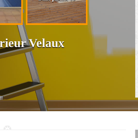
cloison et placo
érieur Velaux