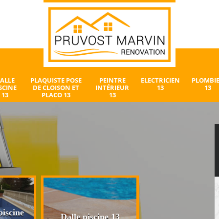
ALLE
PLAQUISTE POSE
PEINTRE
ELECTRICIEN
PLOMBI
SCINE
DE CLOISON ET
INTÉRIEUR
13
13
13
PLACO 13
13
iscine
Plaquiste pose 
Dalle piscine 13