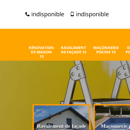
indisponible
indisponible
RÉNOVATION
RAVALEMENT
MAÇONNERIE
D
DE MAISON
DE FAÇADE 13
PISCINE 13
PI
13
n de maison
Ravalement de façade
Maçonnerie p