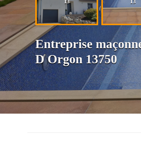
13
13
13
Entreprise maçonne
D Orgon 13750