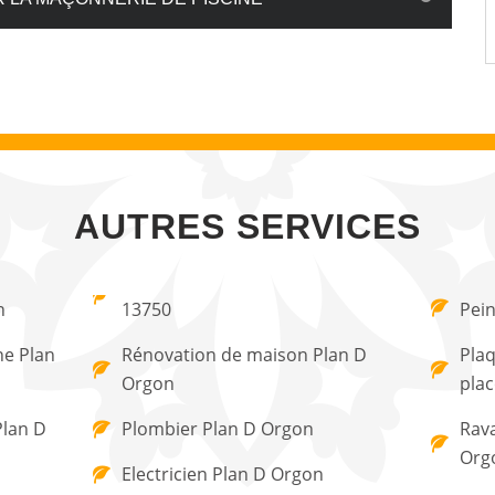
AUTRES SERVICES
n
13750
Pein
ne Plan
Rénovation de maison Plan D
Plaq
Orgon
pla
Plan D
Plombier Plan D Orgon
Rav
Org
Electricien Plan D Orgon