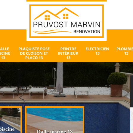
ALLE
PLAQUISTE POSE
PEINTRE
ELECTRICIEN
PLOMBI
SCINE
DE CLOISON ET
INTÉRIEUR
13
13
13
PLACO 13
13
iscine
Plaquiste pose 
Dalle piscine 13