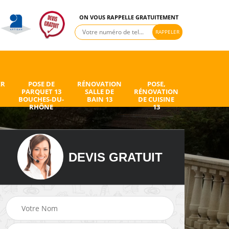
ON VOUS RAPPELLE GRATUITEMENT
ER
POSE DE
RÉNOVATION
POSE,
PARQUET 13
SALLE DE
RÉNOVATION
BOUCHES-DU-
BAIN 13
DE CUISINE
RHÔNE
13
DEVIS GRATUIT
de
Peintre intérieur 13
Electricien 13