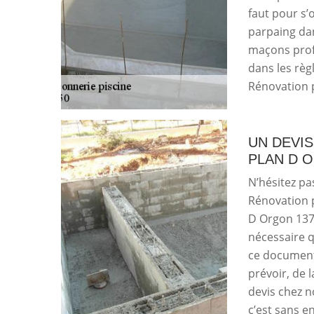
faut pour s’
parpaing dan
maçons prof
dans les règl
Rénovation p
UN DEVI
PLAN D 
N’hésitez pa
Rénovation p
D Orgon 1375
nécessaire 
ce document
prévoir, de 
devis chez n
c’est sans e