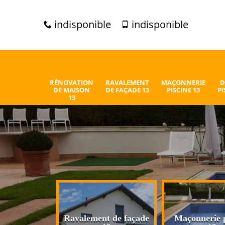
indisponible
indisponible
RÉNOVATION
RAVALEMENT
MAÇONNERIE
D
DE MAISON
DE FAÇADE 13
PISCINE 13
PI
13
n de maison
Ravalement de façade
Maçonnerie p