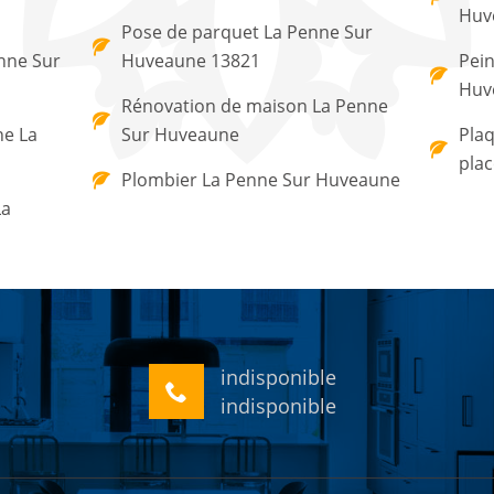
Huv
Pose de parquet La Penne Sur
nne Sur
Huveaune 13821
Pein
Huv
Rénovation de maison La Penne
ne La
Sur Huveaune
Plaq
pla
Plombier La Penne Sur Huveaune
La
indisponible
indisponible