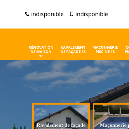
indisponible
indisponible
RÉNOVATION
RAVALEMENT
MAÇONNERIE
D
DE MAISON
DE FAÇADE 13
PISCINE 13
PI
13
n de maison
Ravalement de façade
Maçonnerie p