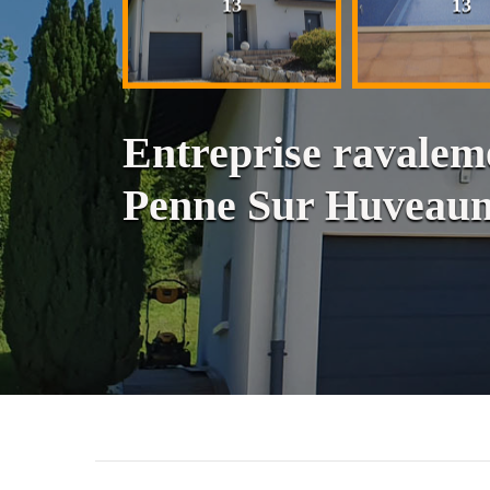
13
13
13
Entreprise ravalem
Penne Sur Huveaun