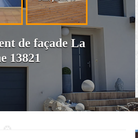
cloison et placo
ent de façade La
e 13821