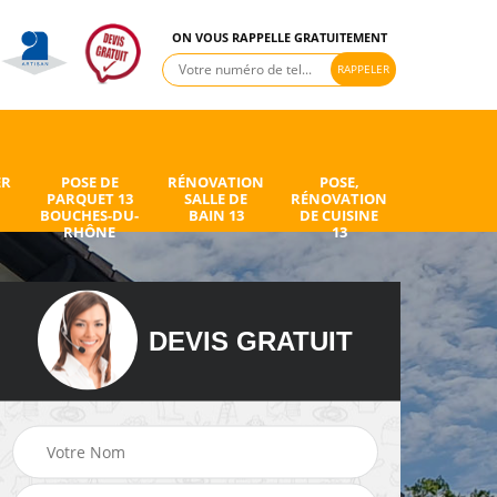
ON VOUS RAPPELLE GRATUITEMENT
ER
POSE DE
RÉNOVATION
POSE,
PARQUET 13
SALLE DE
RÉNOVATION
BOUCHES-DU-
BAIN 13
DE CUISINE
RHÔNE
13
DEVIS GRATUIT
de
Peintre intérieur 13
Electricien 13