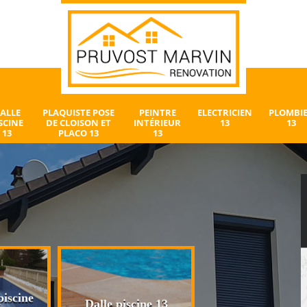
ALLE
PLAQUISTE POSE
PEINTRE
ELECTRICIEN
PLOMBI
SCINE
DE CLOISON ET
INTÉRIEUR
13
13
13
PLACO 13
13
iscine
Plaquiste pose 
Dalle piscine 13