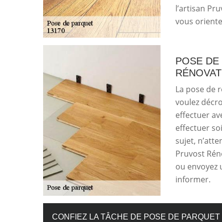
l’artisan Pr
vous oriente
POSE DE
RÉNOVAT
La pose de r
voulez décro
effectuer ave
effectuer so
sujet, n’att
Pruvost Rén
ou envoyez u
informer.
CONFIEZ LA TÂCHE DE POSE DE PARQUET