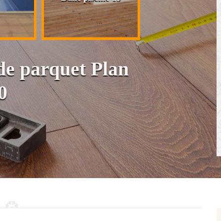
cloison et placo
 de parquet Plan
0