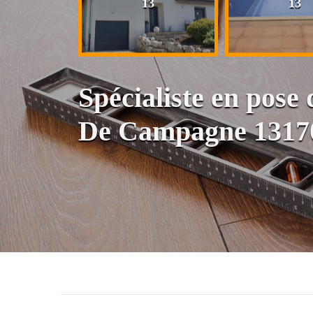
13
13
13
Spécialiste en pose
De Campagne 1317