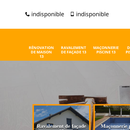
indisponible
indisponible
RÉNOVATION
RAVALEMENT
MAÇONNERIE
D
DE MAISON
DE FAÇADE 13
PISCINE 13
PI
13
n de maison
Ravalement de façade
Maçonnerie p