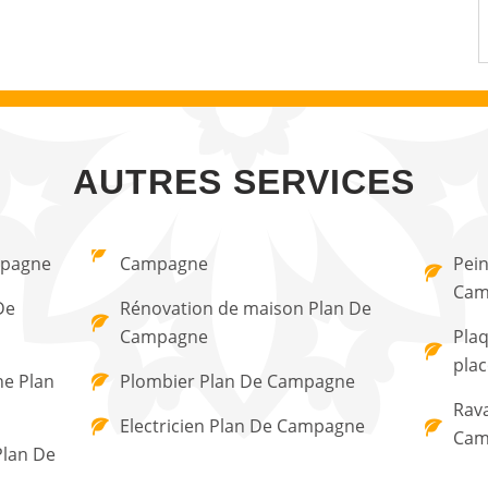
AUTRES SERVICES
mpagne
Campagne
Pein
Cam
De
Rénovation de maison Plan De
Campagne
Plaq
pla
ne Plan
Plombier Plan De Campagne
Rav
Electricien Plan De Campagne
Cam
Plan De