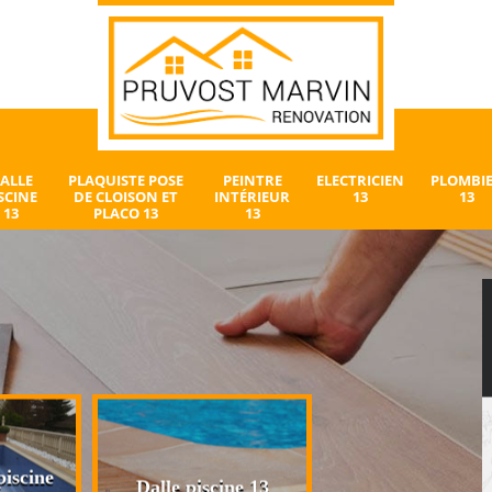
ALLE
PLAQUISTE POSE
PEINTRE
ELECTRICIEN
PLOMBI
SCINE
DE CLOISON ET
INTÉRIEUR
13
13
13
PLACO 13
13
iscine
Plaquiste pose 
Dalle piscine 13