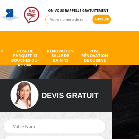
ON VOUS RAPPELLE GRATUITEMENT
ER
POSE DE
RÉNOVATION
POSE,
PARQUET 13
SALLE DE
RÉNOVATION
BOUCHES-DU-
BAIN 13
DE CUISINE
RHÔNE
13
DEVIS GRATUIT
de
Peintre intérieur 13
Electricien 13