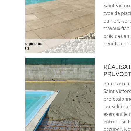
Saint Victore
type de pisc
ou hors-sol
travaux fiab
précis et en
bénéficier d
RÉALISAT
PRUVOST
Pour s’occupe
Saint Victore
professionne
considérable
exerçant le 
entreprise P
occuper. Not