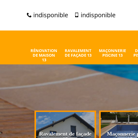
indisponible
indisponible
RÉNOVATION
RAVALEMENT
MAÇONNERIE
D
DE MAISON
DE FAÇADE 13
PISCINE 13
PI
13
n de maison
Ravalement de façade
Maçonnerie p