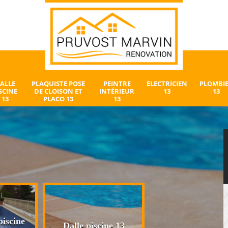
ALLE
PLAQUISTE POSE
PEINTRE
ELECTRICIEN
PLOMBI
SCINE
DE CLOISON ET
INTÉRIEUR
13
13
13
PLACO 13
13
iscine
Plaquiste pose 
Dalle piscine 13