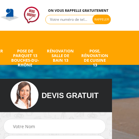
ON VOUS RAPPELLE GRATUITEMENT
ER
POSE DE
RÉNOVATION
POSE,
PARQUET 13
SALLE DE
RÉNOVATION
BOUCHES-DU-
BAIN 13
DE CUISINE
RHÔNE
13
DEVIS GRATUIT
de
Peintre intérieur 13
Electricien 13