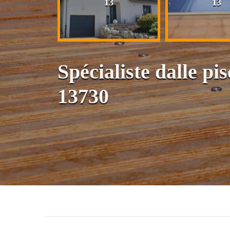
13
13
13
Spécialiste dalle pi
13730