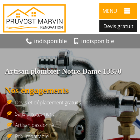
MENU
Devis gratuit
indisponible
indisponible
Artisan plombier Notre Dame 13370
Nos engagements
Devis et déplacement gratuits
Sans engagement
Artisan passionné
Prix imbattable