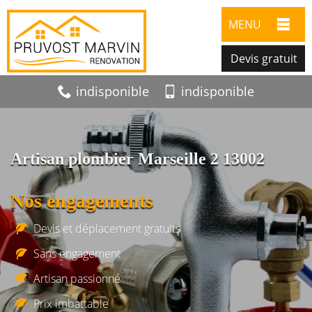
MENU
Devis gratuit
indisponible
indisponible
Artisan plombier Marseille 2 13002
Nos engagements
Devis et déplacement gratuits
Sans engagement
Artisan passionné
Prix imbattable