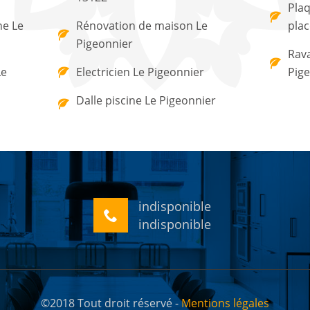
Plaq
ne Le
Rénovation de maison Le
plac
Pigeonnier
Rav
Le
Electricien Le Pigeonnier
Pig
Dalle piscine Le Pigeonnier
indisponible
indisponible
©2018 Tout droit réservé -
Mentions légales