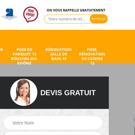
ON VOUS RAPPELLE GRATUITEMENT
ER
POSE DE
RÉNOVATION
POSE,
PARQUET 13
SALLE DE
RÉNOVATION
BOUCHES-DU-
BAIN 13
DE CUISINE
RHÔNE
13
DEVIS GRATUIT
de
Peintre intérieur 13
Electricien 13