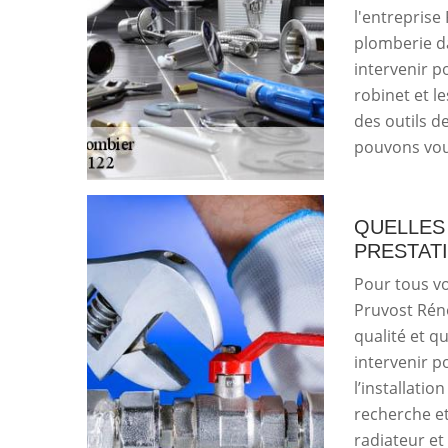
l'entreprise
plomberie da
intervenir p
robinet et l
des outils d
pouvons vous
QUELLES
PRESTATI
Pour tous vo
Pruvost Réno
qualité et q
intervenir p
l’installatio
recherche et
radiateur et