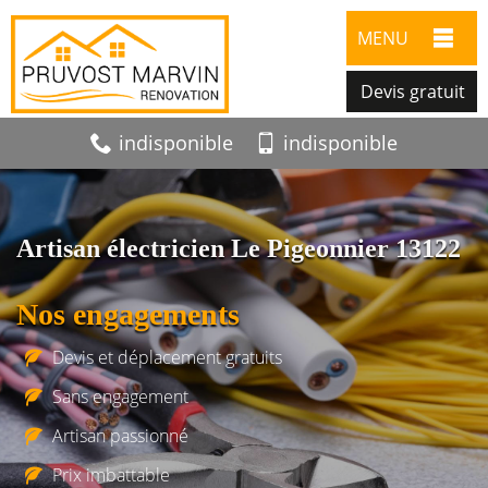
MENU
Devis gratuit
indisponible
indisponible
Artisan électricien Le Pigeonnier 13122
Nos engagements
Devis et déplacement gratuits
Sans engagement
Artisan passionné
Prix imbattable