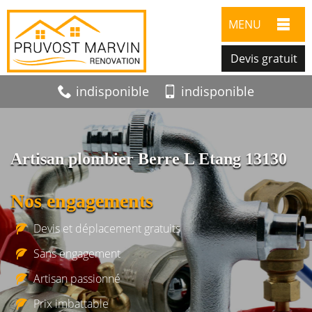
MENU
Devis gratuit
indisponible
indisponible
Artisan plombier Berre L Etang 13130
Nos engagements
Devis et déplacement gratuits
Sans engagement
Artisan passionné
Prix imbattable