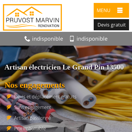
MENU
Devis gratuit
indisponible
indisponible
Artisan électricien Le Grand Pin 13500
Nos engagements
Devis et déplacement gratuits
Sans engagement
Artisan passionné
Prix imbattable