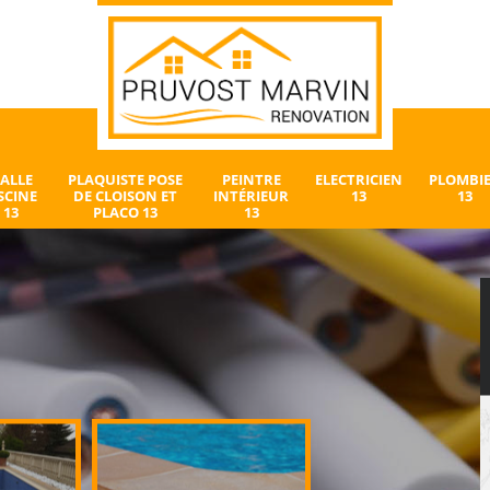
ALLE
PLAQUISTE POSE
PEINTRE
ELECTRICIEN
PLOMBI
SCINE
DE CLOISON ET
INTÉRIEUR
13
13
13
PLACO 13
13