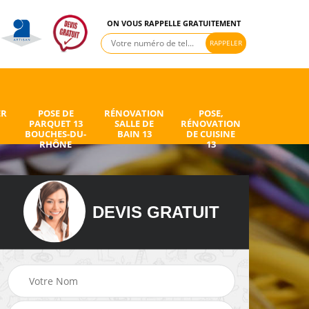
ON VOUS RAPPELLE GRATUITEMENT
ER
POSE DE
RÉNOVATION
POSE,
PARQUET 13
SALLE DE
RÉNOVATION
BOUCHES-DU-
BAIN 13
DE CUISINE
RHÔNE
13
DEVIS GRATUIT