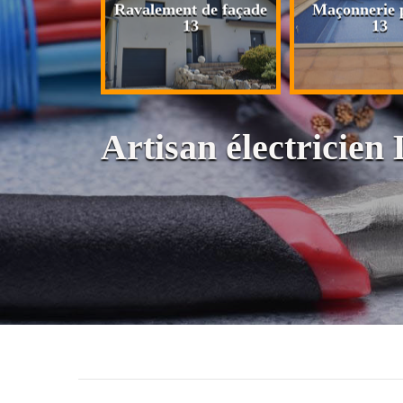
n de maison
Ravalement de façade
Maçonnerie p
13
13
13
Artisan électricie