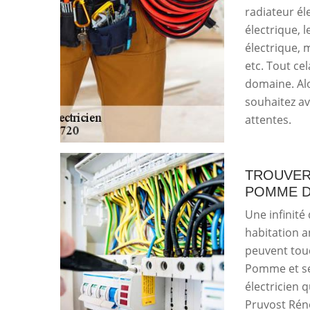
radiateur él
électrique, 
électrique, 
etc. Tout ce
domaine. Alo
souhaitez avo
attentes.
TROUVER 
POMME D
Une infinité
habitation a
peuvent touc
Pomme et ses
électricien 
Pruvost Réno