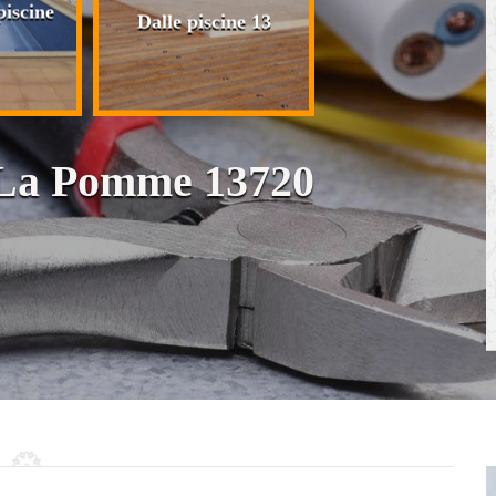
iscine
Plaquiste pose 
Dalle piscine 13
cloison et placo
n La Pomme 13720