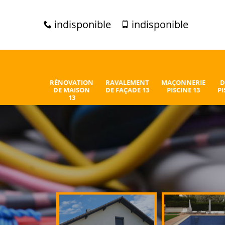
indisponible
indisponible
RÉNOVATION
RAVALEMENT
MAÇONNERIE
D
DE MAISON
DE FAÇADE 13
PISCINE 13
PI
13