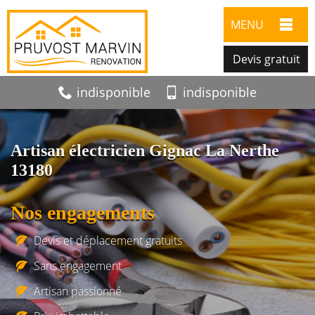
MENU
Devis gratuit
indisponible
indisponible
Artisan électricien Gignac La Nerthe
13180
Nos engagements
Devis et déplacement gratuits
Sans engagement
Artisan passionné