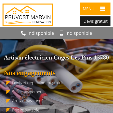
MENU
Devis gratuit
indisponible
indisponible
Artisan électricien Cuges Les Pins 13780
Nos engagements
Devis et déplacement gratuits
Sans engagement
Artisan passionné
Prix imbattable