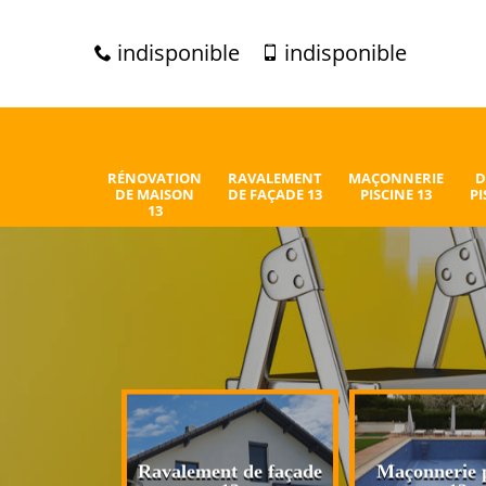
indisponible
indisponible
RÉNOVATION
RAVALEMENT
MAÇONNERIE
D
DE MAISON
DE FAÇADE 13
PISCINE 13
PI
13
n de maison
Ravalement de façade
Maçonnerie p