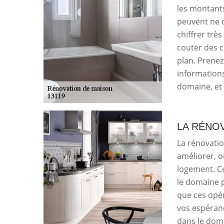
les montant
peuvent ne c
chiffrer trè
couter des c
plan. Prenez
informations 
domaine, et i
LA RÉNOV
La rénovatio
améliorer, o
logement. Ce
le domaine p
que ces opér
vos espéranc
dans le doma