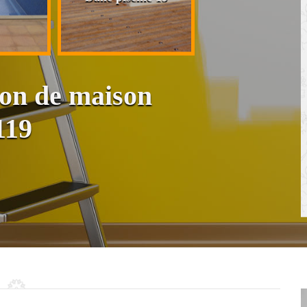
cloison et placo
ion de maison
119