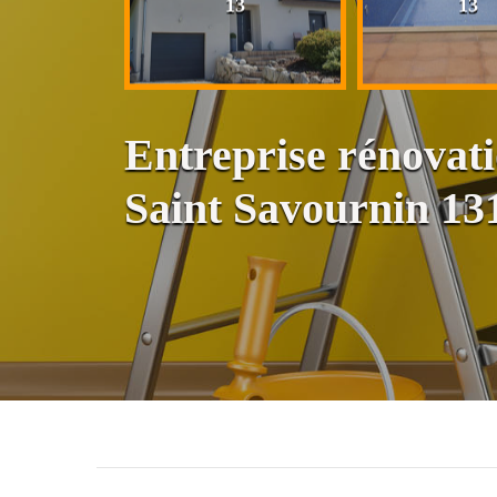
13
13
13
Entreprise rénovat
Saint Savournin 13