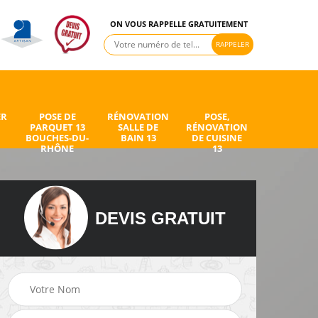
ON VOUS RAPPELLE GRATUITEMENT
ER
POSE DE
RÉNOVATION
POSE,
PARQUET 13
SALLE DE
RÉNOVATION
BOUCHES-DU-
BAIN 13
DE CUISINE
RHÔNE
13
DEVIS GRATUIT
de
Peintre intérieur 13
Electricien 13