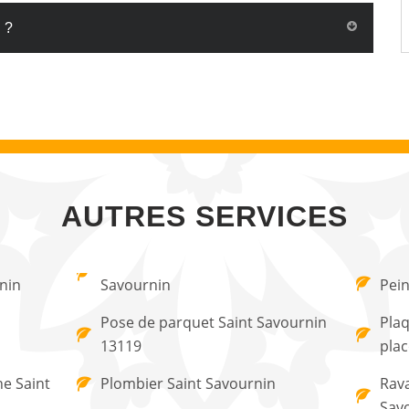
 ?
AUTRES SERVICES
rnin
Savournin
Pein
Pose de parquet Saint Savournin
Plaq
13119
plac
ne Saint
Plombier Saint Savournin
Rava
Sav