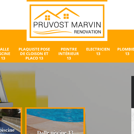
ALLE
PLAQUISTE POSE
PEINTRE
ELECTRICIEN
PLOMBI
SCINE
DE CLOISON ET
INTÉRIEUR
13
13
13
PLACO 13
13
iscine
Plaquiste pose 
Dalle piscine 13