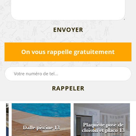
On vous rappelle gratuitement
Plaquiste pose de
3
Dalle piscine 13
cloison et placo 13