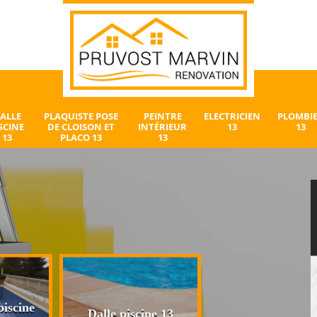
ALLE
PLAQUISTE POSE
PEINTRE
ELECTRICIEN
PLOMBI
SCINE
DE CLOISON ET
INTÉRIEUR
13
13
13
PLACO 13
13
iscine
Plaquiste pose 
Dalle piscine 13