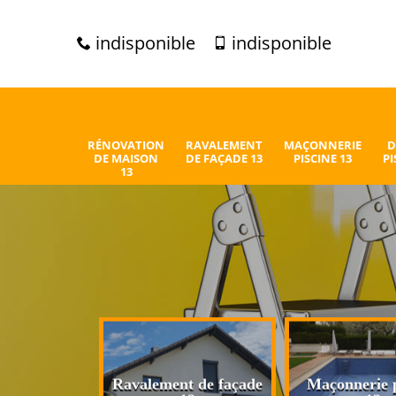
indisponible
indisponible
RÉNOVATION
RAVALEMENT
MAÇONNERIE
D
DE MAISON
DE FAÇADE 13
PISCINE 13
PI
13
n de maison
Ravalement de façade
Maçonnerie p