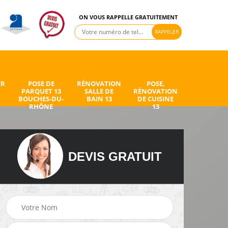
ON VOUS RAPPELLE GRATUITEMENT
ER
POSE DE
RÉNOVATION
POSE,
PARQUET 13
SALLE DE
RÉNOVATION
BOUCHES-DU-
BAIN 13
DE CUISINE
RHÔNE
13
DEVIS GRATUIT
de
Peintre intérieur 13
Electricien 13