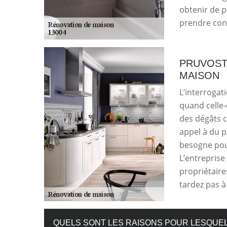
obtenir de p
prendre con
PRUVOST
MAISON
L’interrogat
quand celle-
des dégâts ca
appel à du p
besogne pour
L’entreprise
propriétaire
tardez pas à
QUELS SONT LES RAISONS POUR LESQUEL