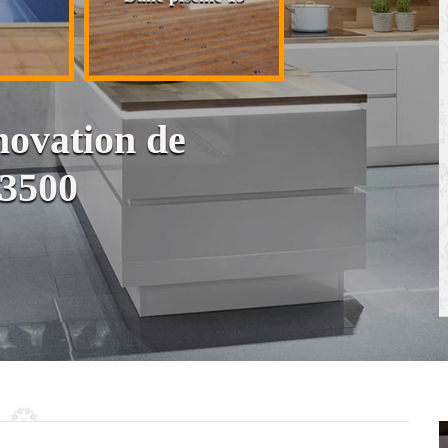
cloison et placo
novation de
13500