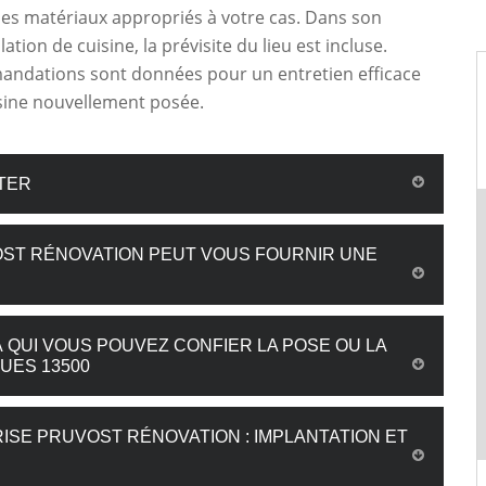
es matériaux appropriés à votre cas. Dans son
llation de cuisine, la prévisite du lieu est incluse.
ndations sont données pour un entretien efficace
sine nouvellement posée.
TER
VOST RÉNOVATION PEUT VOUS FOURNIR UNE
 QUI VOUS POUVEZ CONFIER LA POSE OU LA
UES 13500
ISE PRUVOST RÉNOVATION : IMPLANTATION ET