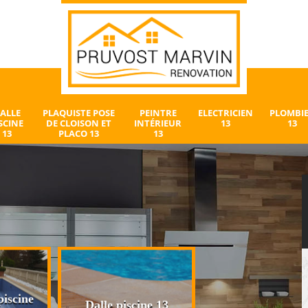
ALLE
PLAQUISTE POSE
PEINTRE
ELECTRICIEN
PLOMBI
SCINE
DE CLOISON ET
INTÉRIEUR
13
13
13
PLACO 13
13
iscine
Plaquiste pose 
Dalle piscine 13