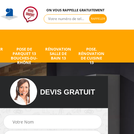
ON VOUS RAPPELLE GRATUITEMENT
ER
POSE DE
RÉNOVATION
POSE,
PARQUET 13
SALLE DE
RÉNOVATION
BOUCHES-DU-
BAIN 13
DE CUISINE
RHÔNE
13
DEVIS GRATUIT
de
Peintre intérieur 13
Electricien 13