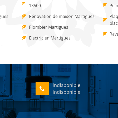
13500
Pein
gues
Rénovation de maison Martigues
Plaq
plac
Plombier Martigues
Rav
Electricien Martigues
es
indisponible
indisponible