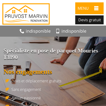
MENU
Devis gratuit
indisponible
indisponible
Spécialiste en pose de parquet Mouries
13890
Nos engagements
Devis et déplacement gratuits
Sans engagement
Artisan passionné