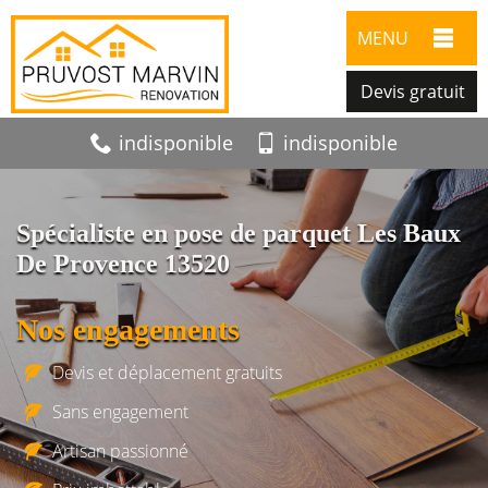
MENU
Devis gratuit
indisponible
indisponible
Spécialiste en pose de parquet Les Baux
De Provence 13520
Nos engagements
Devis et déplacement gratuits
Sans engagement
Artisan passionné