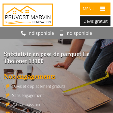
MENU
Devis gratuit
indisponible
indisponible
Spécialiste en pose de parquet Le
Tholonet 13100
Nos engagements
Devis et déplacement gratuits
Sans engagement
Artisan passionné