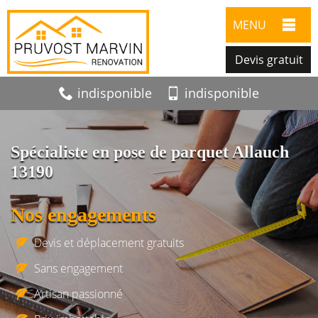
MENU
Devis gratuit
indisponible
indisponible
Spécialiste en pose de parquet Allauch
13190
Nos engagements
Devis et déplacement gratuits
Sans engagement
Artisan passionné