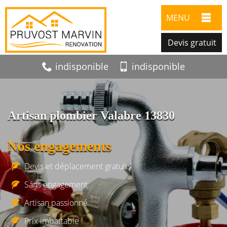
MENU
Devis gratuit
indisponible
indisponible
Artisan plombier Valabre 13830
Nos engagements
Devis et déplacement gratuits
Sans engagement
Artisan passionné
Prix imbattable