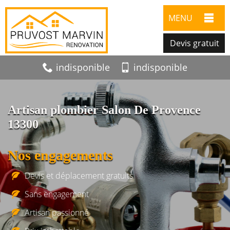
MENU
Devis gratuit
indisponible
indisponible
Artisan plombier Salon De Provence
13300
Nos engagements
Devis et déplacement gratuits
Sans engagement
Artisan passionné