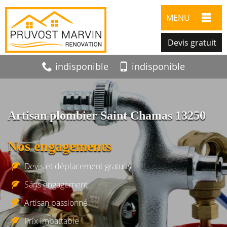
MENU
Devis gratuit
indisponible
indisponible
Artisan plombier Saint Chamas 13250
Nos engagements
Devis et déplacement gratuits
Sans engagement
Artisan passionné
Prix imbattable