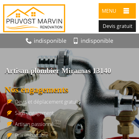
MENU
Devis gratuit
indisponible
indisponible
Artisan plombier Miramas 13140
Nos engagements
Devis et déplacement gratuits
Sans engagement
Artisan passionné
Prix imbattable