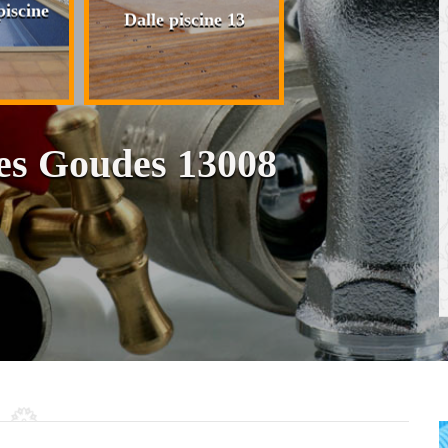
iscine
Plaquiste pose 
Dalle piscine 13
cloison et placo
es Goudes 13008