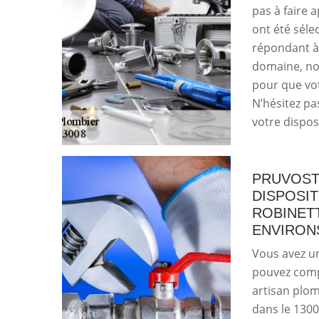
pas à faire 
ont été séle
répondant à
domaine, no
pour que vot
N’hésitez pa
votre dispos
PRUVOST
DISPOSI
ROBINETT
ENVIRON
Vous avez un
pouvez compt
artisan plom
dans le 13008