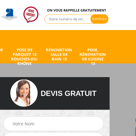
ON VOUS RAPPELLE GRATUITEMENT
ER
POSE DE
RÉNOVATION
POSE,
PARQUET 13
SALLE DE
RÉNOVATION
BOUCHES-DU-
BAIN 13
DE CUISINE
RHÔNE
13
DEVIS GRATUIT