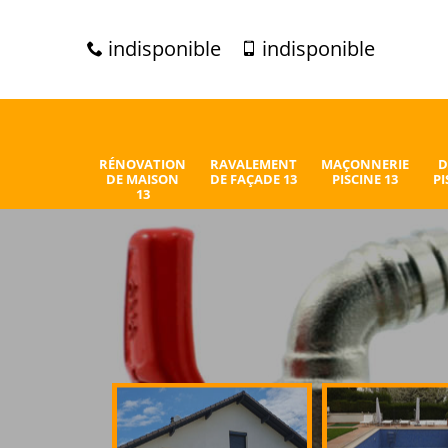
indisponible
indisponible
RÉNOVATION
RAVALEMENT
MAÇONNERIE
D
DE MAISON
DE FAÇADE 13
PISCINE 13
PI
13