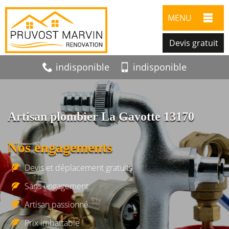
MENU
Devis gratuit
indisponible
indisponible
Artisan plombier La Gavotte 13170
Nos engagements
Devis et déplacement gratuits
Sans engagement
Artisan passionné
Prix imbattable