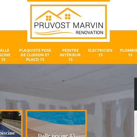
ALLE
PLAQUISTE POSE
PEINTRE
ELECTRICIEN
PLOMBI
SCINE
DE CLOISON ET
INTÉRIEUR
13
13
13
PLACO 13
13
iscine
Plaquiste pose 
Dalle piscine 13