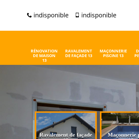
indisponible
indisponible
RÉNOVATION
RAVALEMENT
MAÇONNERIE
D
DE MAISON
DE FAÇADE 13
PISCINE 13
PI
13
n de maison
Ravalement de façade
Maçonnerie p