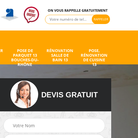
ON VOUS RAPPELLE GRATUITEMENT
ER
POSE DE
RÉNOVATION
POSE,
PARQUET 13
SALLE DE
RÉNOVATION
BOUCHES-DU-
BAIN 13
DE CUISINE
RHÔNE
13
DEVIS GRATUIT
de
Peintre intérieur 13
Electricien 13