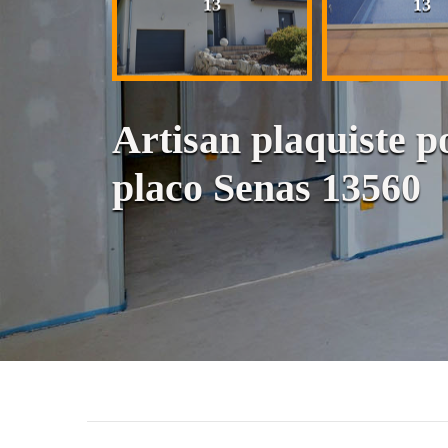
13
13
13
Artisan plaquiste po
placo Senas 13560