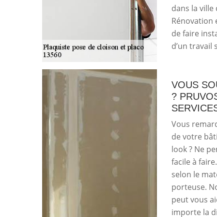
dans la vill
Rénovation e
de faire ins
d’un travail
VOUS SO
? PRUVO
SERVICE
Vous remarq
de votre bât
look ? Ne pe
facile à fair
selon le maté
porteuse. No
peut vous a
importe la d