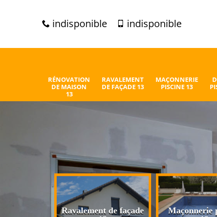
indisponible
indisponible
RÉNOVATION
RAVALEMENT
MAÇONNERIE
D
DE MAISON
DE FAÇADE 13
PISCINE 13
PI
13
n de maison
Ravalement de façade
Maçonnerie p