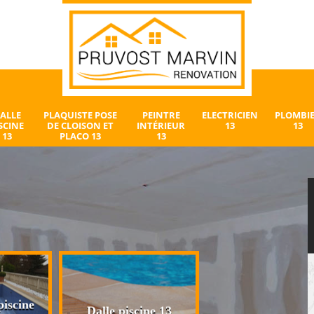
ALLE
PLAQUISTE POSE
PEINTRE
ELECTRICIEN
PLOMBI
SCINE
DE CLOISON ET
INTÉRIEUR
13
13
13
PLACO 13
13
iscine
Plaquiste pose 
Dalle piscine 13