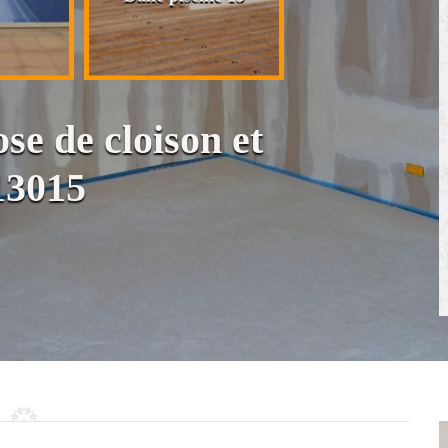
cloison et placo
se de cloison et
13015