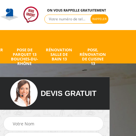
ON VOUS RAPPELLE GRATUITEMENT
ER
POSE DE
RÉNOVATION
POSE,
PARQUET 13
SALLE DE
RÉNOVATION
BOUCHES-DU-
BAIN 13
DE CUISINE
RHÔNE
13
DEVIS GRATUIT
de
Peintre intérieur 13
Electricien 13