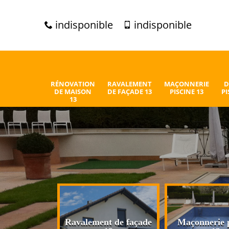
indisponible
indisponible
RÉNOVATION
RAVALEMENT
MAÇONNERIE
D
DE MAISON
DE FAÇADE 13
PISCINE 13
PI
13
n de maison
Ravalement de façade
Maçonnerie p