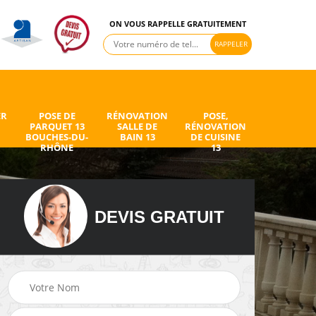
ON VOUS RAPPELLE GRATUITEMENT
ER
POSE DE
RÉNOVATION
POSE,
PARQUET 13
SALLE DE
RÉNOVATION
BOUCHES-DU-
BAIN 13
DE CUISINE
RHÔNE
13
DEVIS GRATUIT
de
Peintre intérieur 13
Electricien 13