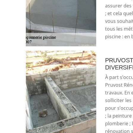
assurer des 
; et cela que
vous souhait
tous les mét
piscine : en
PRUVOST
DIVERSIF
À part s’occ
Pruvost Rén
travaux. En e
solliciter l
pour s’occup
; la peinture
plomberie ; 
rénovation sa