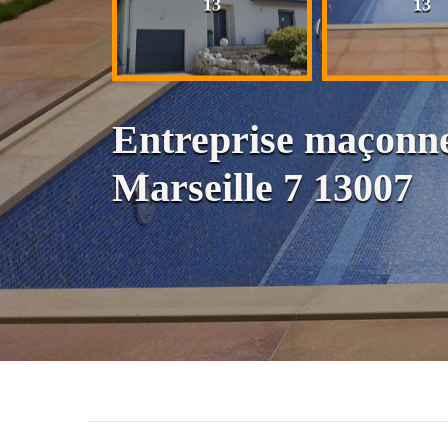
13
13
13
Entreprise maçonne
Marseille 7 13007