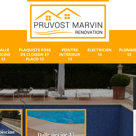
ALLE
PLAQUISTE POSE
PEINTRE
ELECTRICIEN
PLOMBI
SCINE
DE CLOISON ET
INTÉRIEUR
13
13
13
PLACO 13
13
iscine
Plaquiste pose 
Dalle piscine 13