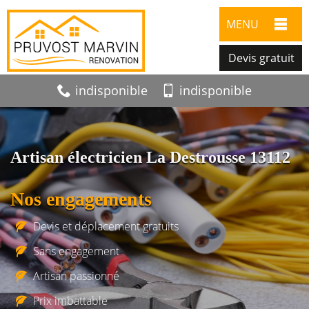
MENU
Devis gratuit
indisponible
indisponible
Artisan électricien La Destrousse 13112
Nos engagements
Devis et déplacement gratuits
Sans engagement
Artisan passionné
Prix imbattable