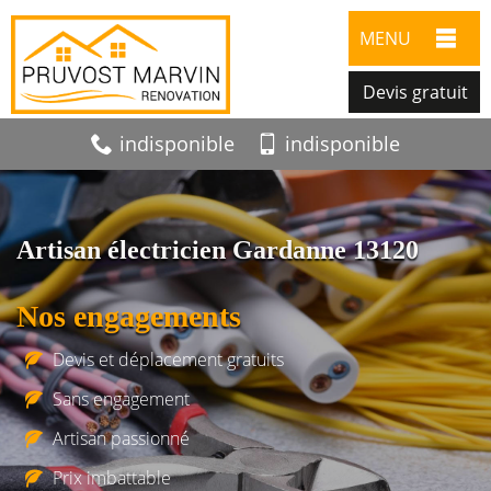
MENU
Devis gratuit
indisponible
indisponible
Artisan électricien Gardanne 13120
Nos engagements
Devis et déplacement gratuits
Sans engagement
Artisan passionné
Prix imbattable