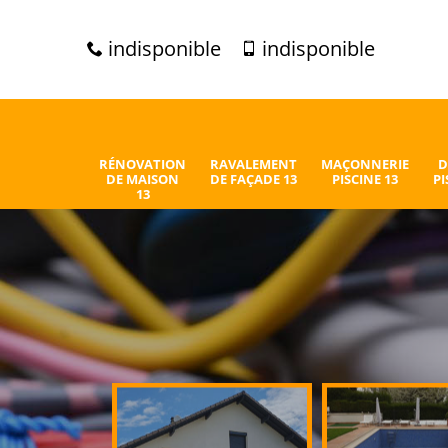
indisponible
indisponible
RÉNOVATION
RAVALEMENT
MAÇONNERIE
D
DE MAISON
DE FAÇADE 13
PISCINE 13
PI
13