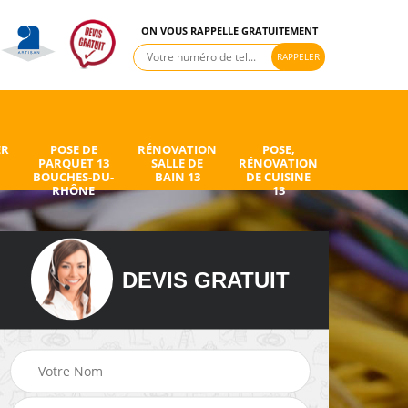
ON VOUS RAPPELLE GRATUITEMENT
ER
POSE DE
RÉNOVATION
POSE,
PARQUET 13
SALLE DE
RÉNOVATION
BOUCHES-DU-
BAIN 13
DE CUISINE
RHÔNE
13
DEVIS GRATUIT