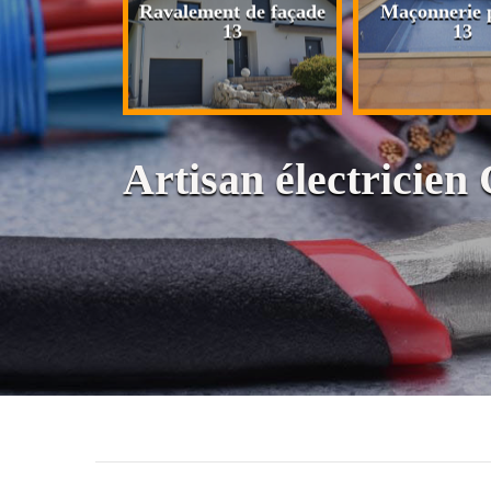
n de maison
Ravalement de façade
Maçonnerie p
13
13
13
Artisan électricien