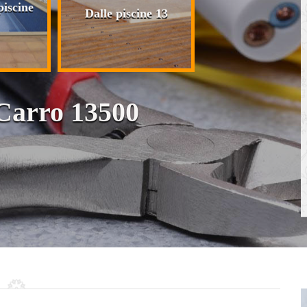
iscine
Plaquiste pose 
Dalle piscine 13
cloison et placo
 Carro 13500