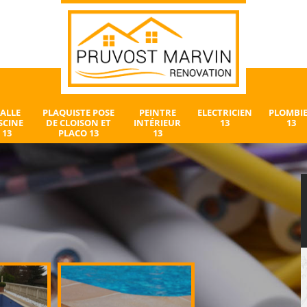
ALLE
PLAQUISTE POSE
PEINTRE
ELECTRICIEN
PLOMBI
SCINE
DE CLOISON ET
INTÉRIEUR
13
13
13
PLACO 13
13