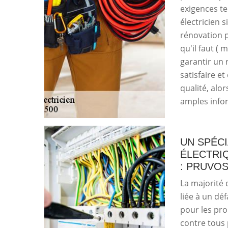
exigences te
électricien s
rénovation p
qu'il faut ( 
garantir un 
satisfaire e
qualité, alo
amples info
UN SPÉCI
ÉLECTRIQ
: PRUVO
La majorité 
liée à un déf
pour les pro
contre tous