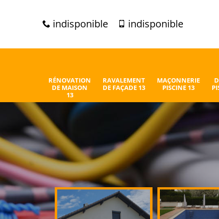
indisponible
indisponible
RÉNOVATION
RAVALEMENT
MAÇONNERIE
D
DE MAISON
DE FAÇADE 13
PISCINE 13
PI
13