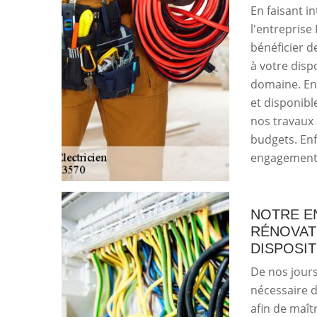
En faisant in
l'entreprise
bénéficier d
à votre disp
domaine. Ens
et disponibl
nos travaux 
budgets. Enfi
engagement e
NOTRE E
RÉNOVAT
DISPOSIT
De nos jours,
nécessaire d
afin de maît