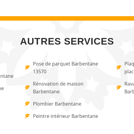
AUTRES SERVICES
Pose de parquet Barbentane
Plaq
13570
pla
entane
Rénovation de maison
Rav
ne
Barbentane
Bar
Plombier Barbentane
Peintre intérieur Barbentane