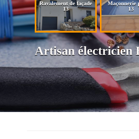
n de maison
Ravalement de façade
Maçonnerie p
13
13
13
Artisan électricien