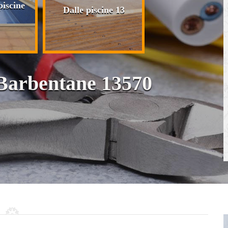
iscine
Plaquiste pose 
Dalle piscine 13
cloison et placo
 Barbentane 13570