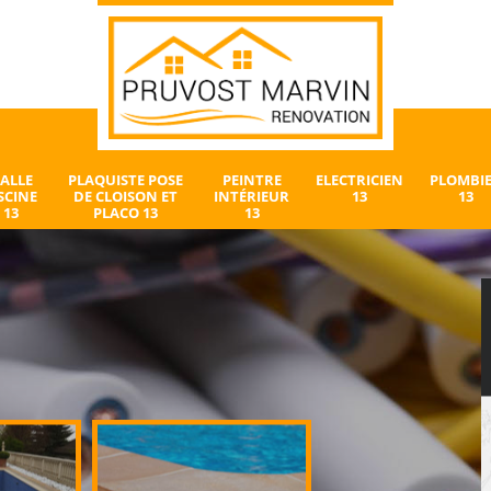
ALLE
PLAQUISTE POSE
PEINTRE
ELECTRICIEN
PLOMBI
SCINE
DE CLOISON ET
INTÉRIEUR
13
13
13
PLACO 13
13