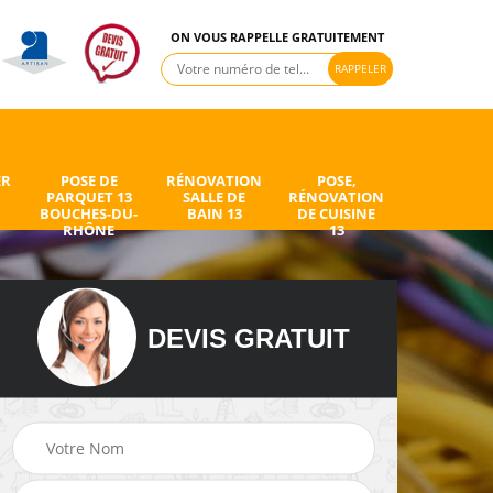
ON VOUS RAPPELLE GRATUITEMENT
ER
POSE DE
RÉNOVATION
POSE,
PARQUET 13
SALLE DE
RÉNOVATION
BOUCHES-DU-
BAIN 13
DE CUISINE
RHÔNE
13
DEVIS GRATUIT